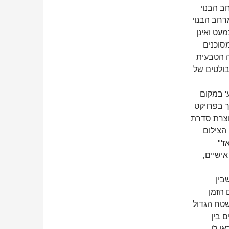
ב הבנוי
רחב הבנוי
עט ואינן
סוכנים
ה הטבעית
בולטים של
' במקום
ך בפרויקט
יוצרת סדרת
הצילום
ז'"
ישיים,
בין
 הזמן
שטח הגדול
 בין