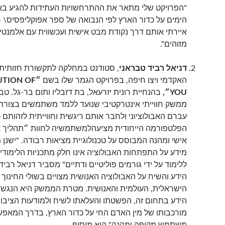
"הפרויקט שלי מתאר את ההתרחשויות העתידות להגיע ב
הימים על כדור הארץ לפי הנבואה של ספר אפוקליפסיס\ חזו
איירתי אותם דרך נקודת מבט אישית ועכשווית עם אלמנטי
מזוהים".
דניאל רביד טבראני
, סטודנט במחלקה לתקשורת חזותית
האקדמי ויצו חיפה, בפרויקט הגמר שלו בשם
״
UTION OF
YOU
״,
בהנחיית רונית יזרעאל, בת דזבליו ותום בר-גל. טב
ממשק חווייתי אינטרקטיבי שנועד ללמד משתמשים בצורה
עברם האבולוציוני ולחבר אותם ריגשית וחווייתית לזהותם 
הפלטפורמה הייחודית מציעהלמשתמשיה לחוות ״תהליך אב
אישי ומהנה המבוסס על טכנולוגיית מציאות רבודה. "ישנן מ
מידע על התפתחות האבולוציה אינו חלק מתכניות הלימודי
ללימוד על ידי גורמים פוליטיים ודתיים" מסביר דניאל רביד.
הידע והשיח על האבולוציה האנושית מצויים בשולי החינוך 
הישראלית, העולמית והאנושית. מטרת הממשק היא הנגשת
הידע בתחום זה, הפשטתו והעלאתו לשיח ולמודעות הציבו
מורכבותו של מין האדם החי על כדור הארץ, בדרך המאפש