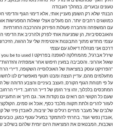
חלקי הגוף שמתנגשים גרמו לי לאי נוחות מסוימת ובמקביל נרא
טעונים ובוערים. במהלך העבודה
הבנתי שלא רק השומן מעניין אותי, אלא דימוי הגוף והדימוי ה
כמושגים רחבים יותר. הם מעלים אצלי שאלות המפגישות אות
עם המשפחה והחברה פעולות הפירוק וההרכבה החזרתיות
והאובססיביות, הן שמניעות אותי לפרק ולהרכיב את הדימוי ה
עצמי מחדש מתוך התבוננות אינטימית שלי על ההווה, הזיכרונ
דרכם אני מנהלת דיאלוג עם עצמי
שירל
שאול אהרוני. והסביבה במעין חיפוש אחר אמפתיה והזדהות" 
"הפרויקט עוסק במציאות של האוכלוסייה השקופה, דיירי הרחו
מתעלמים מהם, עדיין הצצה ומבט חטוף מאפשרים לנו לחשוף
על פי תנוחת הגוף הקורס, העצב בעיניים והצבע הדוהה של ה
המתכסים בלכלוך, זהו ציר הזמן של דייר הרחוב. דיירי הרחו
שעם כל הקושי הם רואים גם נקודות אור. גם חיוך או התעניינות
לעזור להרים ולתת תקווה מלבד כסף, אוכל או סמים. הקולקצי
שלבים של מעבר מחיים רגילים של יציבות, לאובדן פיזי של קו
,אובדן נפשי ועוד. בחרתי להתמקד במעיל עוטף כמגן, כובעים
ושכבות, המבטאים את המציאות היום יומית שלהם בשילוב של