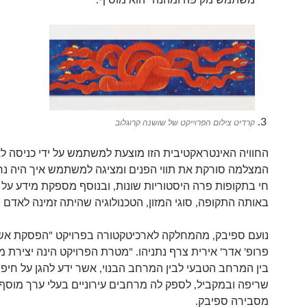
משתמש מקיפה ומהנה" הוא מוסיף.
קרדיט צילום הפרוייקט של שושנה קרוגלוב
החוויה האינטראקטיבית הזו מוצעת למשתמש על ידי כניסה לאת
המצלמה סורקת את תווי הפנים ומציגה למשתמש איך היה נר
חי בתקופות פרה היסטוריות שונות, ובנוסף מספקת מידע על 
באותה התקופה, סוגי המזון, הטכנולוגיה שהיתה זמינה לאדם ו
נועם ספיבק, מהמחלקה לארכיטקטורה בפרויקט "הפסקת אש
פרופ' אדר' אירית צרף נתניהו. "מטרת הפרויקט הינה יצירת מ
בין המרחב הטבעי לבין המרחב הבנוי, אשר ידע להגן על חיפה
שריפה ובמקביל, לספק לה מרחבים עירוניים בעלי ערך מוסף
מסבירה ספיבק.