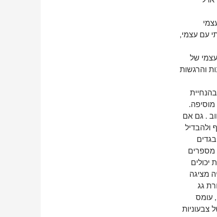
ו לי
עצמי
י עם עצמי,
עצמי של
ות והרגשות
 אברג'ל, מהמחלקה לאופנה בפרויקט you be to used I בהנחיית
מוסיפה.
ב . גם אם
 ולהבדיל
בגדים
ב מספרים
 יכולים
ה מציגה
רת גג
, עומס
 צבעוניות