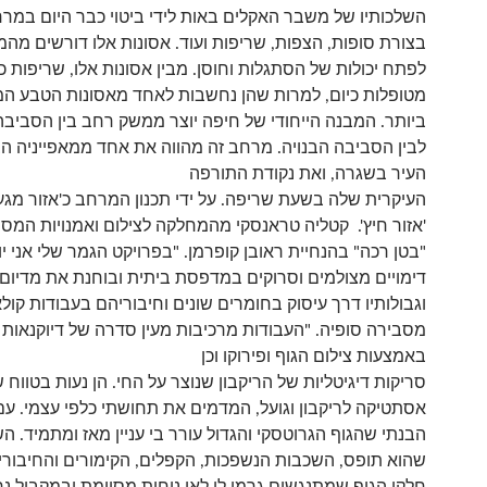
השלכותיו של משבר האקלים באות לידי ביטוי כבר היום במרח
בצורת סופות, הצפות, שריפות ועוד. אסונות אלו דורשים מהמ
לפתח יכולות של הסתגלות וחוסן. מבין אסונות אלו, שריפות כמ
מטופלות כיום, למרות שהן נחשבות לאחד מאסונות הטבע המ
ביותר. המבנה הייחודי של חיפה יוצר ממשק רחב בין הסביב
לבין הסביבה הבנויה. מרחב זה מהווה את אחד ממאפייניה ה
העיר בשגרה, ואת נקודת התורפה
העיקרית שלה בשעת שריפה. על ידי תכנון המרחב כ'אזור מגע
'אזור חיץ'. קטליה טראנסקי מהמחלקה לצילום ואמנויות המס
"בטן רכה" בהנחיית ראובן קופרמן. "בפרויקט הגמר שלי אני 
דימויים מצולמים וסרוקים במדפסת ביתית ובוחנת את מדיום 
וגבולותיו דרך עיסוק בחומרים שונים וחיבוריהם בעבודות קולא
מסבירה סופיה. "העבודות מרכיבות מעין סדרה של דיוקנאות א
באמצעות צילום הגוף ופירוקו וכן
סריקות דיגיטליות של הריקבון שנוצר על החי. הן נעות בטווח ש
אסתטיקה לריקבון וגועל, המדמים את תחושתי כלפי עצמי. עם
הבנתי שהגוף הגרוטסקי והגדול עורר בי עניין מאז ומתמיד. ה
שהוא תופס, השכבות הנשפכות, הקפלים, הקימורים והחיבורים