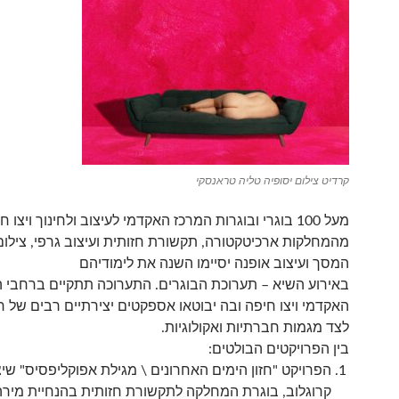
קרדיט צילום יסופיה טליה טראנסקי
מעל 100 בוגרי ובוגרות המרכז האקדמי לעיצוב ולחינוך ויצו ח
מהמחלקות ארכיטקטורה, תקשורת חזותית ועיצוב גרפי, צילום 
המסך ועיצוב אופנה יסיימו השנה את לימודיהם
באירוע השיא – תערוכת הבוגרים. התערוכה תתקיים ברחבי 
האקדמי ויצו חיפה ובה יבוטאו אספקטים יצירתיים רבים של חו
לצד מגמות חברתיות ואקולוגיות.
בין הפרויקטים הבולטים:
הפרויקט "חזון הימים האחרונים \ מגילת אפוקליפסיס" שי
קרוגלוב, בוגרת המחלקה לתקשורת חזותית בהנחיית מירה