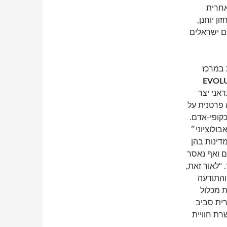
אחרית
ן יוחנן,
ם ישראלים
 במרכז
EVOL
ראני יצר
 פרטנית על
כקופי-אדם.
ולוציוני״
דינות בהן
ם ואף נאסר
 "לאור זאת,
והתודעה
 מכלול
רית סביב
רת חוויית