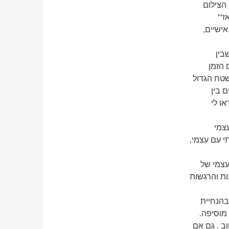
הצילום
ז'"
ישיים,
בין
 הזמן
שטח הגדול
 בין
ו לי
עצמי
י עם עצמי,
עצמי של
ות והרגשות
 אברג'ל, מהמחלקה לאופנה בפרויקט you be to used I בהנחיית
מוסיפה.
ב . גם אם