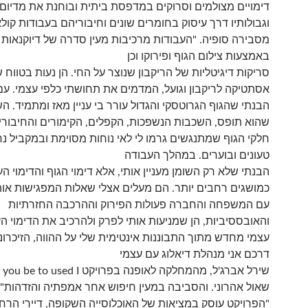
דימויים מצולמים וסרוקים במדפסת ביתית ובוחנת את מדיום 
וגבולותיו דרך עיסוק בחומרים שונים וחיבוריהם בעבודות קולא
מסבירה סופיה. "העבודות מרכיבות מעין סדרה של דיוקנאות א
באמצעות צילום הגוף ופירוקו וכן
סריקות דיגיטליות של הריקבון שנוצר על החי. הן נעות בטווח ש
אסתטיקה לריקבון וגועל, המדמים את תחושתי כלפי עצמי. עם
הבנתי שהגוף הגרוטסקי והגדול עורר בי עניין מאז ומתמיד. ה
שהוא תופס, השכבות הנשפכות, הקפלים, הקימורים והחיבורים
חלקי הגוף שמתנגשים גרמו לי לאי נוחות מסוימת ובמקביל נרא
טעונים ובוערים. במהלך העבודה
הבנתי שלא רק השומן מעניין אותי, אלא דימוי הגוף והדימוי ה
כמושגים רחבים יותר. הם מעלים אצלי שאלות המפגישות אות
עם המשפחה והחברה פעולות הפירוק וההרכבה החזרתיות
והאובססיביות, הן שמניעות אותי לפרק ולהרכיב את הדימוי ה
עצמי מחדש מתוך התבוננות אינטימית שלי על ההווה, הזיכרונ
דרכם אני מנהלת דיאלוג עם עצמי
שירל
שאול אהרוני. והסביבה במעין חיפוש אחר אמפתיה והזדהות" 
"הפרויקט עוסק במציאות של האוכלוסייה השקופה, דיירי הרחו