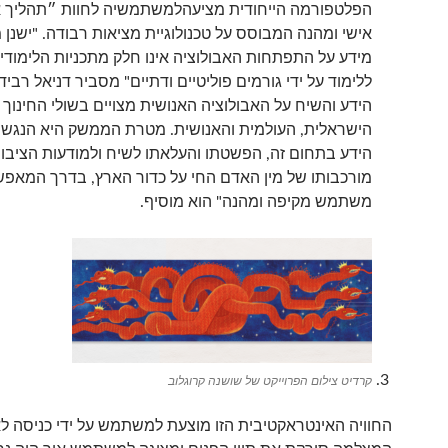
הפלטפורמה הייחודית מציעהלמשתמשיה לחוות ״תהליך אב
אישי ומהנה המבוסס על טכנולוגיית מציאות רבודה. "ישנן מ
מידע על התפתחות האבולוציה אינו חלק מתכניות הלימודי
ללימוד על ידי גורמים פוליטיים ודתיים" מסביר דניאל רביד.
הידע והשיח על האבולוציה האנושית מצויים בשולי החינוך 
הישראלית, העולמית והאנושית. מטרת הממשק היא הנגשת
הידע בתחום זה, הפשטתו והעלאתו לשיח ולמודעות הציבו
מורכבותו של מין האדם החי על כדור הארץ, בדרך המאפש
משתמש מקיפה ומהנה" הוא מוסיף.
קרדיט צילום הפרוייקט של שושנה קרוגלוב
החוויה האינטראקטיבית הזו מוצעת למשתמש על ידי כניסה לאת