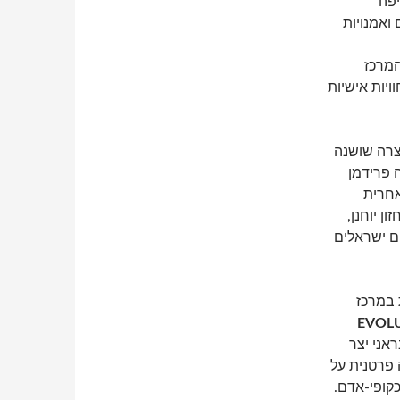
יפה
ואמנויות
המרכז
ויות אישיות
צרה שושנה
 פרידמן
אחרית
ן יוחנן,
ם ישראלים
 במרכז
EVOL
ראני יצר
 פרטנית על
כקופי-אדם.