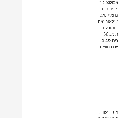
ולוציוני״
דינות בהן
ם ואף נאסר
 "לאור זאת,
והתודעה
 מכלול
רית סביב
רת חוויית
ר ייעודי,