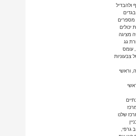
 ולהבדיל
בגדים
ב מספרים
 יכולים
ה מציגה
רת גג
, עומס
 צבעוניות
, וראשי
אשי
תיים
רכז
כז שלנו
ין
 גרפי,