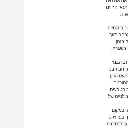
אה אם היה
תנאי החיים
עוד.
" בהנחיית
רחב תווך
 בזמן
 בשגרה,
ב הבנוי
רחב הבנוי
עט ואינן
סוכנים
ה הטבעית
בולטים של
' במקום
ך בפרויקט
יוצרת סדרת