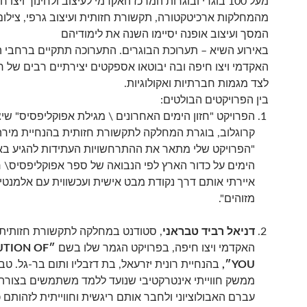
מעל 100 בוגרי ובוגרות המרכז האקדמי לעיצוב ולחינוך ויצו ח
מהמחלקות ארכיטקטורה, תקשורת חזותית ועיצוב גרפי, צילום 
המסך ועיצוב אופנה יסיימו השנה את לימודיהם
באירוע השיא – תערוכת הבוגרים. התערוכה תתקיים ברחבי 
האקדמי ויצו חיפה ובה יבוטאו אספקטים יצירתיים רבים של חו
לצד מגמות חברתיות ואקולוגיות.
בין הפרויקטים הבולטים:
הפרויקט "חזון הימים האחרונים \ מגילת אפוקליפסיס" שי
קרוגלוב, בוגרת המחלקה לתקשורת חזותית בהנחיית מירה
"הפרויקט שלי מתאר את ההתרחשויות העתידות להגיע ב
הימים על כדור הארץ לפי הנבואה של ספר אפוקליפסיס\ חזו
איירתי אותם דרך נקודת מבט אישית ועכשווית עם אלמנטי
מזוהים".
דניאל רביד טבראני
, סטודנט במחלקה לתקשורת חזותית
האקדמי ויצו חיפה, בפרויקט הגמר שלו בשם
״
UTION OF
YOU
״,
בהנחיית רונית יזרעאל, בת דזבליו ותום בר-גל. טב
ממשק חווייתי אינטרקטיבי שנועד ללמד משתמשים בצורה
עברם האבולוציוני ולחבר אותם ריגשית וחווייתית לזהותם 