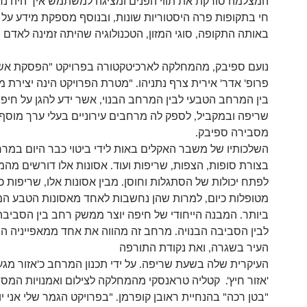
המצלמה סורקת את תווי הפנים ומציגה למשתמש איך היה נר
חי בתקופות פרה היסטוריות שונות, ובנוסף מספקת מידע על 
באותה התקופה, סוגי המזון, הטכנולוגיה שהיתה זמינה לאדם ו
נועם ספיבק, מהמחלקה לארכיטקטורה בפרויקט "הפסקת אש
פרופ' אדר' אירית צרף נתניהו. "מטרת הפרויקט הינה יצירת מ
בין המרחב הטבעי לבין המרחב הבנוי, אשר ידע להגן על חיפה
שריפה ובמקביל, לספק לה מרחבים עירוניים בעלי ערך מוסף
מסבירה ספיבק.
השלכותיו של משבר האקלים באות לידי ביטוי כבר היום במרח
בצורת סופות, הצפות, שריפות ועוד. אסונות אלו דורשים מהמ
לפתח יכולות של הסתגלות וחוסן. מבין אסונות אלו, שריפות כמ
מטופלות כיום, למרות שהן נחשבות לאחד מאסונות הטבע המ
ביותר. המבנה הייחודי של חיפה יוצר ממשק רחב בין הסביב
לבין הסביבה הבנויה. מרחב זה מהווה את אחד ממאפייניה ה
העיר בשגרה, ואת נקודת התורפה
העיקרית שלה בשעת שריפה. על ידי תכנון המרחב כ'אזור מגע
'אזור חיץ'. קטליה טראנסקי מהמחלקה לצילום ואמנויות המס
"בטן רכה" בהנחיית ראובן קופרמן. "בפרויקט הגמר שלי אני 