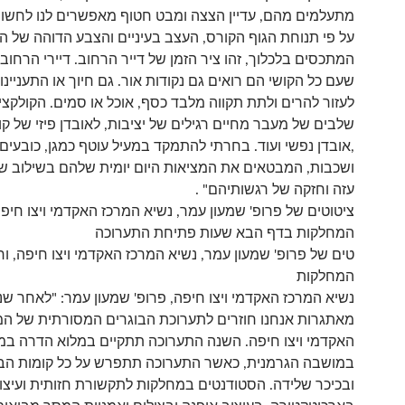
מתעלמים מהם, עדיין הצצה ומבט חטוף מאפשרים לנו לחשוף
על פי תנוחת הגוף הקורס, העצב בעיניים והצבע הדוהה של ה
המתכסים בלכלוך, זהו ציר הזמן של דייר הרחוב. דיירי הרחו
שעם כל הקושי הם רואים גם נקודות אור. גם חיוך או התעניינות
לעזור להרים ולתת תקווה מלבד כסף, אוכל או סמים. הקולקצי
שלבים של מעבר מחיים רגילים של יציבות, לאובדן פיזי של קו
,אובדן נפשי ועוד. בחרתי להתמקד במעיל עוטף כמגן, כובעים
ושכבות, המבטאים את המציאות היום יומית שלהם בשילוב של
עזה וחזקה של רגשותיהם" .
ציטוטים של פרופ' שמעון עמר, נשיא המרכז האקדמי ויצו חיפה
המחלקות בדף הבא שעות פתיחת התערוכה
טים של פרופ' שמעון עמר, נשיא המרכז האקדמי ויצו חיפה, ור
המחלקות
נשיא המרכז האקדמי ויצו חיפה, פרופ' שמעון עמר: "לאחר שנ
מאתגרות אנחנו חוזרים לתערוכת הבוגרים המסורתית של המ
האקדמי ויצו חיפה. השנה התערוכה תתקיים במלוא הדרה במר
במושבה הגרמנית, כאשר התערוכה תתפרש על כל קומות הבני
ובכיכר שלידה. הסטודנטים במחלקות לתקשורת חזותית ועיצוב