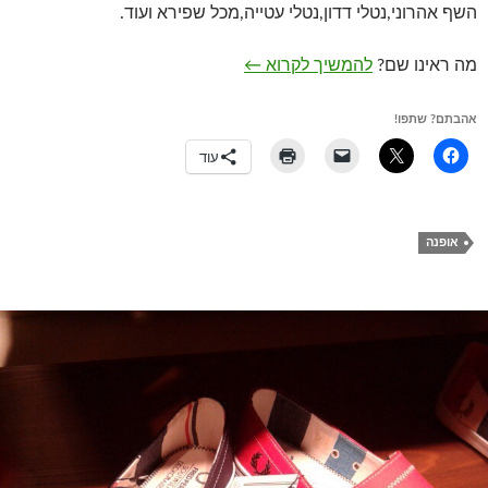
השף אהרוני,נטלי דדון,נטלי עטייה,מכל שפירא ועוד.
יוסף – תצוגת האופנה לאביב קיץ 2014
מה ראינו שם?
להמשיך לקרוא
←
אהבתם? שתפו!
עוד
אופנה