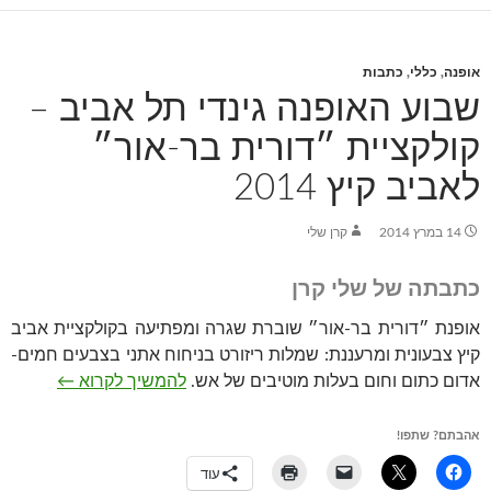
אופנה
,
כללי
,
כתבות
שבוע האופנה גינדי תל אביב –
קולקציית ״דורית בר-אור״
לאביב קיץ 2014
14 במרץ 2014
קרן שלי
כתבתה של שלי קרן
אופנת ״דורית בר-אור״ שוברת שגרה ומפתיעה בקולקציית אביב
קיץ צבעונית ומרעננת: שמלות ריזורט בניחוח אתני בצבעים חמים-
שבוע האופנה
אדום כתום וחום בעלות מוטיבים של אש.
להמשיך לקרוא
←
אהבתם? שתפו!
עוד