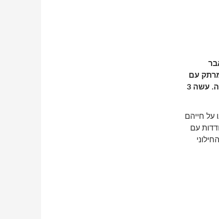
 17 שירי קאבר
מרתק עם
המון תובנות ומסר חיובי לחיים ולעולם. מרתוניסט בנשמה. עשה 3
 על חייהם
דדות עם
חילוני