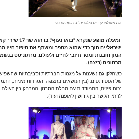
ארז משולמי קרדיט צילום יח״צ רבקה שרגאי
ומעלה מופע שנקרא "בואו נעוף". בו הוא שר
ישראליים תוך כדי שהוא מספר ומשתף את סיפור חייו ה
מרתונים (ריצה) .
כשחלקן גם נשענות על מגמות חברתיות וסביבתיות שהשפיעו
של הסטודנטים. (בין הנושאים בתצוגה: הטרדות מיניות, התמו
נכות פיזית, התמודדות עם מחלת הסרטן, המרחק בין העולם ה
לדתי, הקשר בין גירושין לאופנה ועוד).