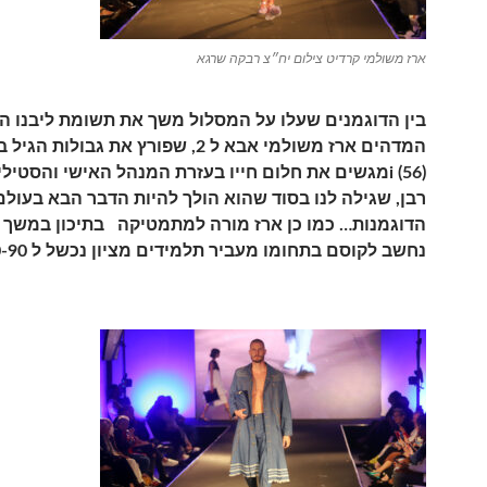
ארז משולמי קרדיט צילום יח״צ רבקה שרגא
בין הדוגמנים שעלו על המסלול משך את תשומת ליבנו הד
המדהים ארז משולמי אבא ל 2, שפורץ את גבולות
(56) iמגשים את חלום חייו בעזרת המנהל האישי והסטי
רבן, שגילה לנו בסוד שהוא הולך להיות הדבר הבא בעולם
נחשב לקוסם בתחומו מעביר תלמידים מציון נכשל ל 100-90!!!..