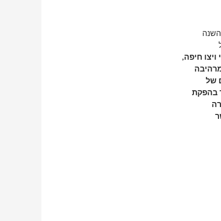
השנה
ויצו חיפה,
מרהיבה
ם של
ר בהפקת
רה
ר