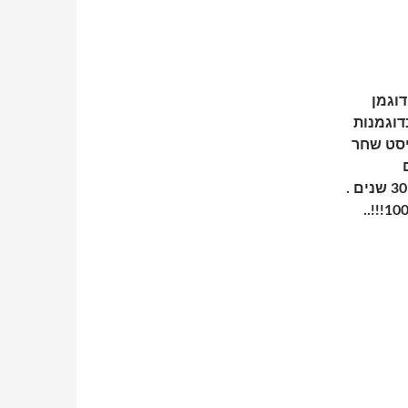
וגמן
 הגיל בדוגמנות
ליסט שחר
הדוגמנות… כמו כן ארז מורה למתמטיקה בתיכון במשך 30 שנים .