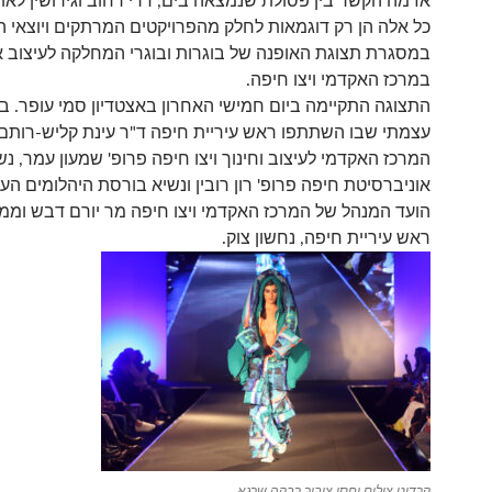
אז מה הקשר בין פסולת שנמצאה בים, דרי רחוב וגירושין לאו
כל אלה הן רק דוגמאות לחלק מהפרויקטים המרתקים ויוצאי הד
במסגרת תצוגת האופנה של בוגרות ובוגרי המחלקה לעיצוב א
במרכז האקדמי ויצו חיפה.
התצוגה התקיימה ביום חמישי האחרון באצטדיון סמי עופר. ב
עצמתי שבו השתתפו ראש עיריית חיפה ד"ר עינת קליש-רותם,
המרכז האקדמי לעיצוב וחינוך ויצו חיפה פרופ' שמעון עמר, נש
אוניברסיטת חיפה פרופ' רון רובין ונשיא בורסת היהלומים העול
הועד המנהל של המרכז האקדמי ויצו חיפה
מר יורם דבש וממ
ראש עיריית חיפה, נחשון צוק.
קרדיט צילום יחסי ציבור רבקה שרגא