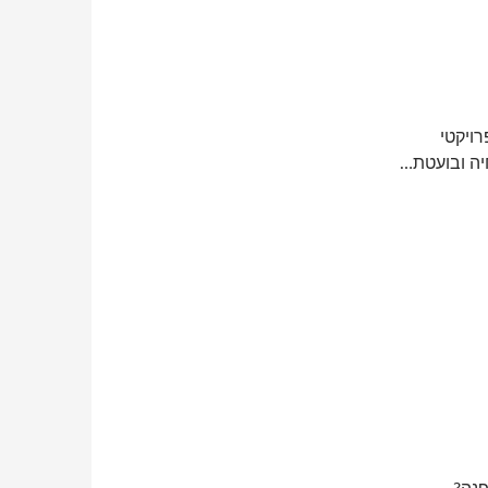
ויקטי
יה ובועטת…