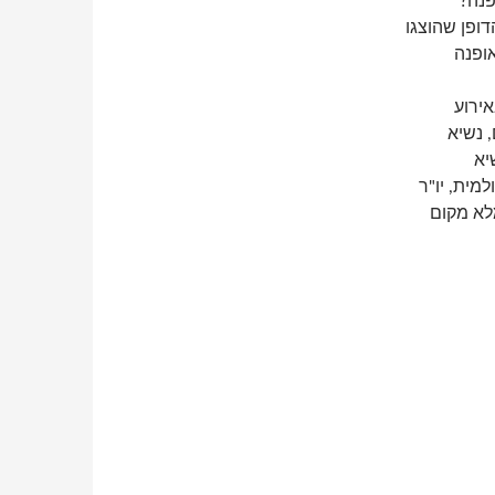
פנה?
ופן שהוצגו
ופנה
אירוע
 נשיא
יא
מית, יו"ר
לא מקום